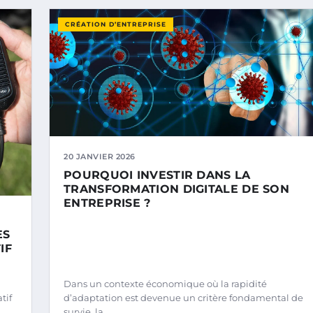
CRÉATION D’ENTREPRISE
20 JANVIER 2026
POURQUOI INVESTIR DANS LA
TRANSFORMATION DIGITALE DE SON
ENTREPRISE ?
ES
IF
Dans un contexte économique où la rapidité
tif
d’adaptation est devenue un critère fondamental de
survie, la…