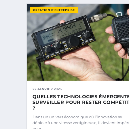
CRÉATION D’ENTREPRISE
22 JANVIER 2026
QUELLES TECHNOLOGIES ÉMERGENT
SURVEILLER POUR RESTER COMPÉTIT
?
Dans un univers économique où l’innovation se
déploie à une vitesse vertigineuse, il devient impéra
pour…