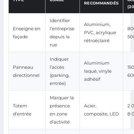
RECOMMANDÉS
(2
Identifier
Aluminium,
Enseigne en
l’entreprise
80
PVC, acrylique
façade
depuis la
50
rétroéclairé
rue
Indiquer
Aluminium
Panneau
l’accès
150
laqué, vinyle
directionnel
(parking,
60
adhésif
entrée)
Marquer la
Totem
présence
Acier,
2 
d’entrée
en zone
composite, LED
8 
d’activité