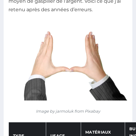
moyen de gaspiller de l’argent. Voici ce que j’ai
retenu après des années d’erreurs.
Image by jarmoluk from Pixabay
BU
MATÉRIAUX
TYPE
USAGE
IN