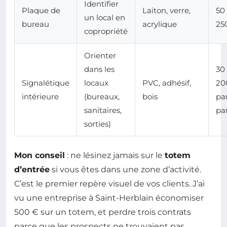
Identifier
Plaque de
Laiton, verre,
50
un local en
bureau
acrylique
25
copropriété
Orienter
dans les
30
Signalétique
locaux
PVC, adhésif,
20
intérieure
(bureaux,
bois
pa
sanitaires,
pa
sorties)
Mon conseil
: ne lésinez jamais sur le
totem
d’entrée
si vous êtes dans une zone d’activité.
C’est le premier repère visuel de vos clients. J’ai
vu une entreprise à Saint-Herblain économiser
500 € sur un totem, et perdre trois contrats
parce que les prospects ne trouvaient pas