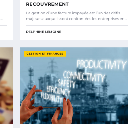
RECOUVREMENT
u
La gestion d’une facture impayée est l’un des défis
e…
majeurs auxquels sont confrontées les entreprises en…
DELPHINE LEMOINE
GESTION ET FINANCES