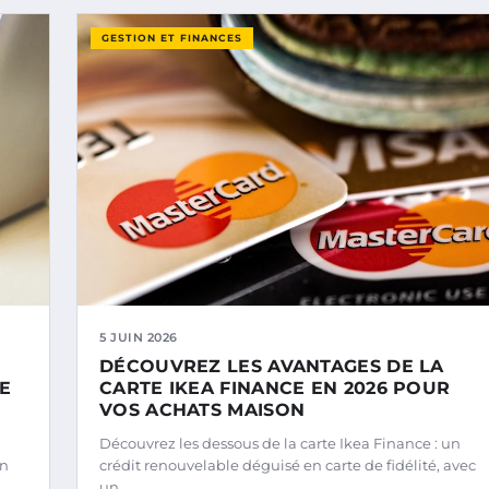
GESTION ET FINANCES
5 JUIN 2026
DÉCOUVREZ LES AVANTAGES DE LA
NE
CARTE IKEA FINANCE EN 2026 POUR
VOS ACHATS MAISON
Découvrez les dessous de la carte Ikea Finance : un
en
crédit renouvelable déguisé en carte de fidélité, avec
un…