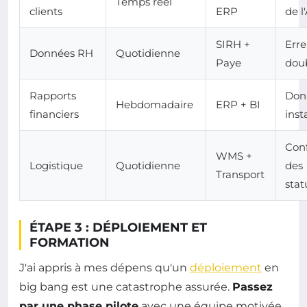
Temps réel
clients
ERP
de l
SIRH +
Erre
Données RH
Quotidienne
Paye
dou
Rapports
Don
Hebdomadaire
ERP + BI
financiers
inst
Con
WMS +
Logistique
Quotidienne
des
Transport
stat
ÉTAPE 3 : DÉPLOIEMENT ET
FORMATION
J'ai appris à mes dépens qu'un
déploiement
en
big bang est une catastrophe assurée.
Passez
par une phase pilote
avec une équipe motivée