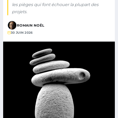
les pièges qui font échouer la plupart des
projets.
ROMAIN NOËL
30 JUIN 2026