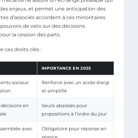
Ce mécanisme assure un échange préalable qui
des enjeux, et permet une anticipation des
ctes d’associés accordent à ces minoritaires
 pouvoirs de veto sur des décisions
our la cession des parts.
 ces droits clés :
IMPORTANCE EN 2025
ents sociaux
Renforcé avec un accès élargi
stion
et simplifié
 décisions en
Seuils abaissés pour
ale
propositions à l’ordre du jour
assemblée avec
Obligatoire pour réponse en
séance