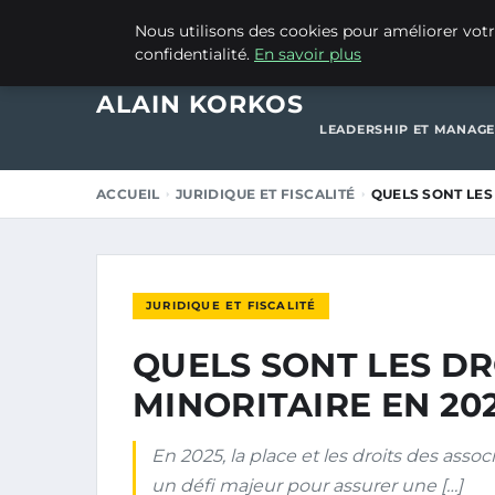
16 DÉCEMBRE 2025
Nous utilisons des cookies pour améliorer votr
confidentialité.
En savoir plus
ACCUEIL
CRÉATION 
ALAIN KORKOS
LEADERSHIP ET MANAG
ACCUEIL
JURIDIQUE ET FISCALITÉ
QUELS SONT LES 
JURIDIQUE ET FISCALITÉ
QUELS SONT LES DR
MINORITAIRE EN 202
En 2025, la place et les droits des asso
un défi majeur pour assurer une […]