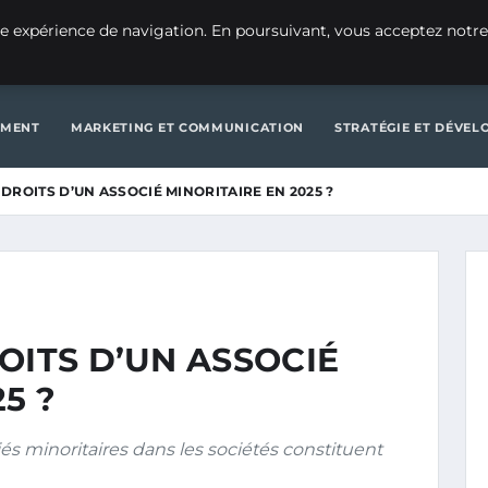
CRÉATION D’ENTREPRISE
GE
e expérience de navigation. En poursuivant, vous acceptez notre
D’ENTREPRISE
GENERAL
GESTION ET FINANCES
INNOVATIO
EMENT
MARKETING ET COMMUNICATION
STRATÉGIE ET DÉVE
DROITS D’UN ASSOCIÉ MINORITAIRE EN 2025 ?
OITS D’UN ASSOCIÉ
5 ?
ciés minoritaires dans les sociétés constituent