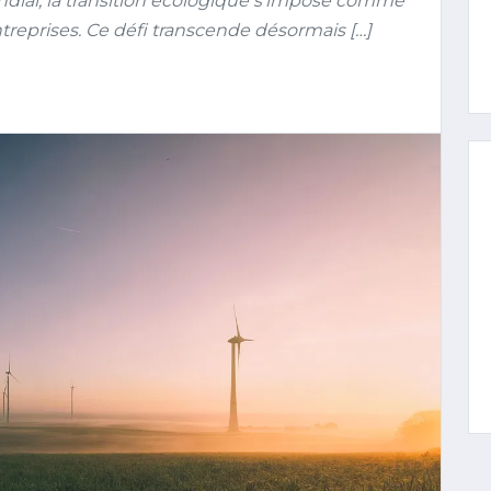
ndial, la transition écologique s’impose comme
treprises. Ce défi transcende désormais […]