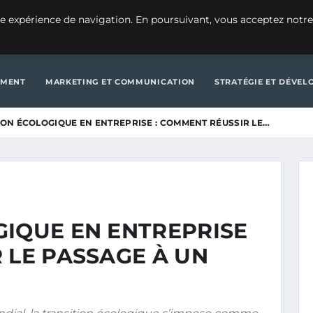
CRÉATION D’ENTREPRISE
GE
e expérience de navigation. En poursuivant, vous acceptez notre
D’ENTREPRISE
GENERAL
GESTION ET FINANCES
INNOVATIO
EMENT
MARKETING ET COMMUNICATION
STRATÉGIE ET DÉVE
ION ÉCOLOGIQUE EN ENTREPRISE : COMMENT RÉUSSIR LE…
GIQUE EN ENTREPRISE
 LE PASSAGE À UN