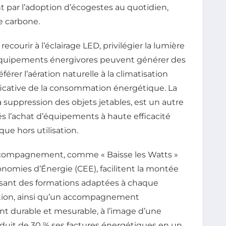
 par l’adoption d’écogestes au quotidien,
e carbone.
urir à l’éclairage LED, privilégier la lumière
s équipements énergivores peuvent générer des
rer l’aération naturelle à la climatisation
ficative de la consommation énergétique. La
 la suppression des objets jetables, est un autre
s l’achat d’équipements à haute efficacité
ue hors utilisation.
compagnement, comme « Baisse les Watts »
conomies d’Énergie (CEE), facilitent la montée
sant des formations adaptées à chaque
ation, ainsi qu’un accompagnement
t durable et mesurable, à l’image d’une
duit de 30 % ses factures énergétiques en un