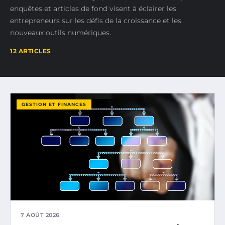
enquêtes et articles de fond visent à éclairer les
entrepreneurs sur les défis de la croissance et les
nouveaux outils numériques.
12 ARTICLES
GESTION ET FINANCES
7 AOÛT 2026