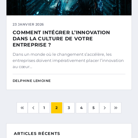
23 JANVIER 2026
COMMENT INTÉGRER L’INNOVATION
DANS LA CULTURE DE VOTRE
ENTREPRISE ?
Dans un monde où le changement s’accélère, les
entreprises doivent impérativement placer l’innovation
au cœur…
DELPHINE LEMOINE
1
2
3
4
5
ARTICLES RÉCENTS