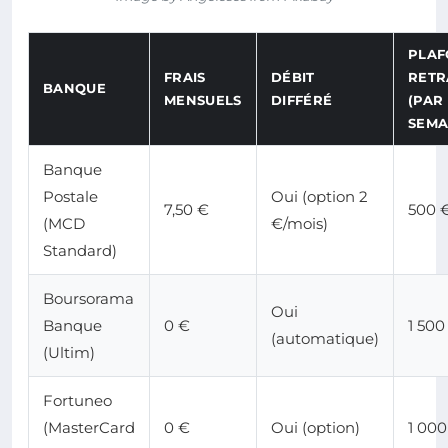
PLA
FRAIS
DÉBIT
RETR
BANQUE
MENSUELS
DIFFÉRÉ
(PAR
SEMA
Banque
Postale
Oui (option 2
7,50 €
500 
(MCD
€/mois)
Standard)
Boursorama
Oui
Banque
0 €
1 500
(automatique)
(Ultim)
Fortuneo
(MasterCard
0 €
Oui (option)
1 000