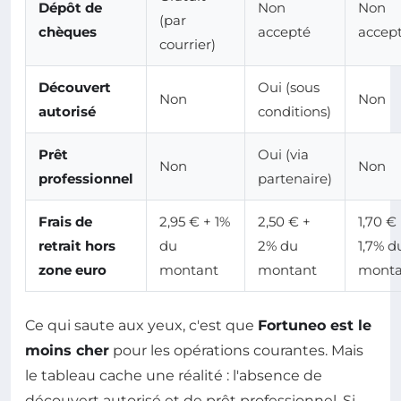
Dépôt de
Non
Non
(par
chèques
accepté
accep
courrier)
Découvert
Oui (sous
Non
Non
autorisé
conditions)
Prêt
Oui (via
Non
Non
professionnel
partenaire)
Frais de
2,95 € + 1%
2,50 € +
1,70 €
retrait hors
du
2% du
1,7% d
zone euro
montant
montant
monta
Ce qui saute aux yeux, c'est que
Fortuneo est le
moins cher
pour les opérations courantes. Mais
le tableau cache une réalité : l'absence de
découvert autorisé et de prêt professionnel. Si