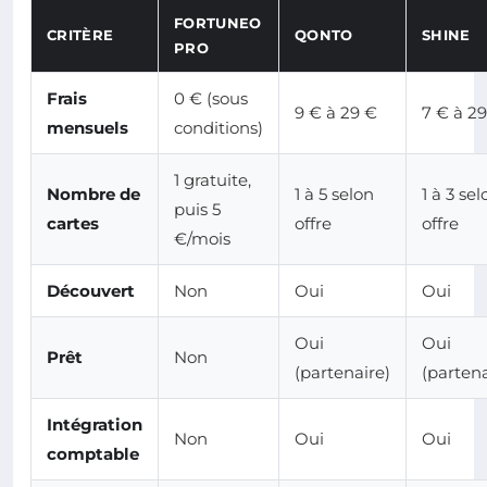
FORTUNEO
CRITÈRE
QONTO
SHINE
PRO
Frais
0 € (sous
9 € à 29 €
7 € à 2
mensuels
conditions)
1 gratuite,
Nombre de
1 à 5 selon
1 à 3 sel
puis 5
cartes
offre
offre
€/mois
Découvert
Non
Oui
Oui
Oui
Oui
Prêt
Non
(partenaire)
(partena
Intégration
Non
Oui
Oui
comptable