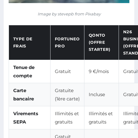
Image by stevepb from Pixabay
N26
QONTO
TYPE DE
FORTUNEO
BUSIN
(OFFRE
FRAIS
PRO
(OFFR
STARTER)
STAN
Tenue de
Gratuit
9 €/mois
Gratui
compte
Carte
Gratuite
Incluse
Gratui
bancaire
(1ère carte)
Virements
Illimités et
Illimités et
Illimit
SEPA
gratuits
gratuits
gratui
Gratuit