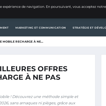
CRÉATION D’ENTREPRISE
GE
e expérience de navigation. En poursuivant, vous acceptez notre
D’ENTREPRISE
GENERAL
GESTION ET FINANCES
INNOVATIO
EMENT
MARKETING ET COMMUNICATION
STRATÉGIE ET DÉVE
E MOBILE RECHARGE À NE…
ILLEURES OFFRES
HARGE À NE PAS
 Mobile ! Découvrez une méthode simple et
 2026, sans arnaques ni pièges, grâce aux