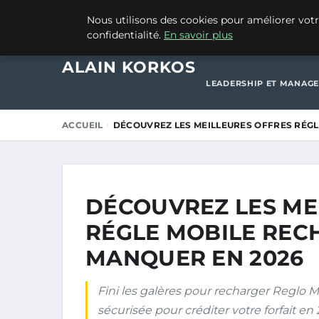
23 JUIN 2026
Nous utilisons des cookies pour améliorer votr
confidentialité.
En savoir plus
ACCUEIL
CRÉATION 
ALAIN KORKOS
LEADERSHIP ET MANAG
ACCUEIL
DÉCOUVREZ LES MEILLEURES OFFRES RÉGL
DÉCOUVREZ LES ME
RÉGLE MOBILE REC
MANQUER EN 2026
Fini les galères pour recharger Reglo
sécurisée pour créditer votre forfait en