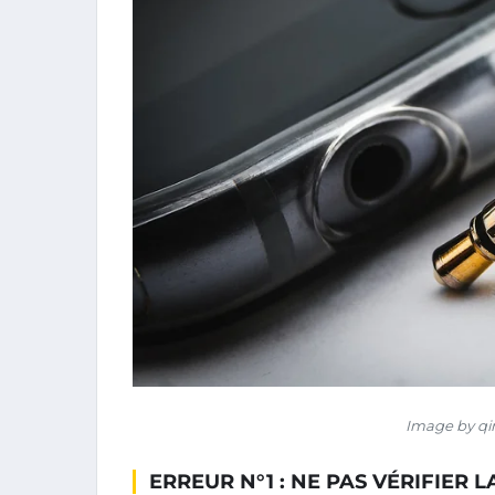
Image by qi
ERREUR N°1 : NE PAS VÉRIFIER 