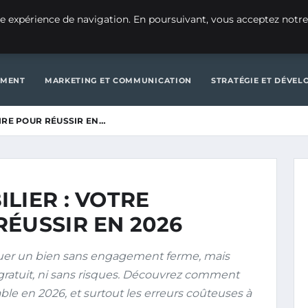
CRÉATION D’ENTREPRISE
GE
e expérience de navigation. En poursuivant, vous acceptez notre
D’ENTREPRISE
GENERAL
GESTION ET FINANCES
INNOVATIO
EMENT
MARKETING ET COMMUNICATION
STRATÉGIE ET DÉVE
IRE POUR RÉUSSIR EN…
LIER : VOTRE
ÉUSSIR EN 2026
uer un bien sans engagement ferme, mais
i gratuit, ni sans risques. Découvrez comment
able en 2026, et surtout les erreurs coûteuses à