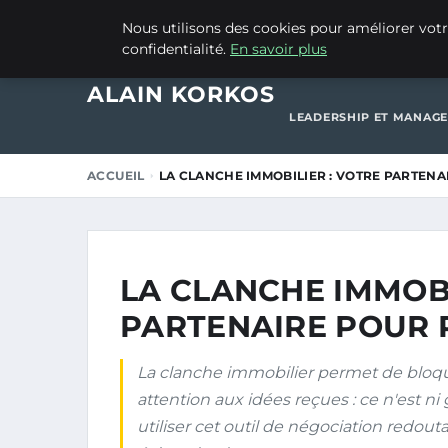
15 MAI 2026
Nous utilisons des cookies pour améliorer votr
confidentialité.
En savoir plus
ACCUEIL
CRÉATION 
ALAIN KORKOS
LEADERSHIP ET MANAG
ACCUEIL
LA CLANCHE IMMOBILIER : VOTRE PARTENA
LA CLANCHE IMMOBI
PARTENAIRE POUR R
La clanche immobilier permet de bloq
attention aux idées reçues : ce n'est n
utiliser cet outil de négociation redout