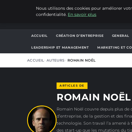
VENDREDI 7 AOÛT 2026
Nous utilisons des cookies pour améliorer votr
confidentialité.
En savoir plus
ALAIN KORKOS
ACCUEIL
CRÉATION D’ENTREPRISE
GENERAL
LEADERSHIP ET MANAGEMENT
MARKETING ET C
ACCUEIL
AUTEURS
ROMAIN NOËL
ARTICLES DE
ROMAIN NOËL
Romain Noël couvre depuis plus de d
d’entreprise, de la gestion et des fin
technologie. Son travail l’a amené à 
des start-up que les mutations du t