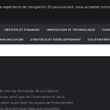
e expérience de navigation. En poursuivant, vous acceptez notre
GESTION ET FINANCES
INNOVATION ET TECHNOLOGIE
JURI
OMMUNICATION
STRATÉGIE ET DÉVELOPPEMENT
VIE D’ENTRE
ix ans les domaines de la création
ances, ainsi que de l’innovation et de la
traiter aussi bien les enjeux de financement
issu économique liées aux nouvelles