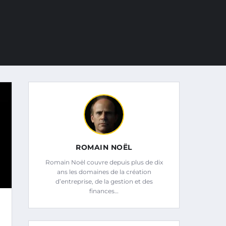
ROMAIN NOËL
Romain Noël couvre depuis plus de dix
ans les domaines de la création
d’entreprise, de la gestion et des
finances…