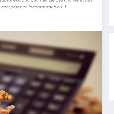
te évolution, la maîtrise des chiffres et des
e compétence incontournable […]