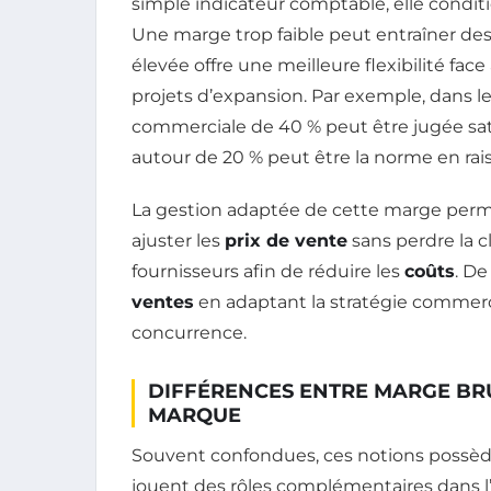
simple indicateur comptable, elle conditio
Une marge trop faible peut entraîner des
élevée offre une meilleure flexibilité fa
projets d’expansion. Par exemple, dans 
commerciale de 40 % peut être jugée satis
autour de 20 % peut être la norme en rai
La gestion adaptée de cette marge per
ajuster les
prix de vente
sans perdre la c
fournisseurs afin de réduire les
coûts
. De
ventes
en adaptant la stratégie commerci
concurrence.
DIFFÉRENCES ENTRE MARGE BRU
MARQUE
Souvent confondues, ces notions possède
jouent des rôles complémentaires dans l