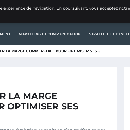
CRÉATION D’ENTREPRISE
GE
e expérience de navigation. En poursuivant, vous acceptez notre
D’ENTREPRISE
GENERAL
GESTION ET FINANCES
INNOVATIO
EMENT
MARKETING ET COMMUNICATION
STRATÉGIE ET DÉVE
R LA MARGE COMMERCIALE POUR OPTIMISER SES…
R LA MARGE
 OPTIMISER SES