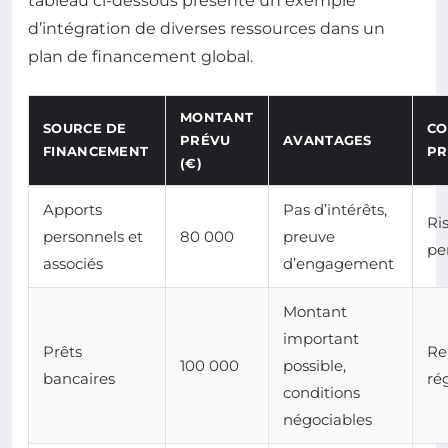
tableau ci-dessous présente un exemple
d’intégration de diverses ressources dans un
plan de financement global.
MONTANT
SOURCE DE
CO
PRÉVU
AVANTAGES
FINANCEMENT
PR
(€)
Apports
Pas d’intérêts,
Ri
personnels et
80 000
preuve
pe
associés
d’engagement
Montant
important
Prêts
Re
100 000
possible,
bancaires
rég
conditions
négociables